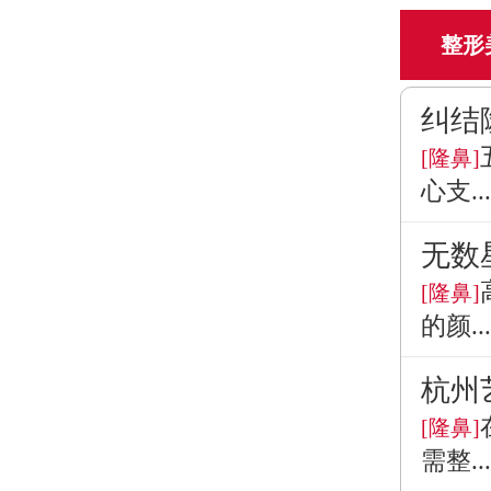
整形
纠结
[隆鼻]
心支...
无数
[隆鼻]
的颜...
杭州
[隆鼻]
需整...