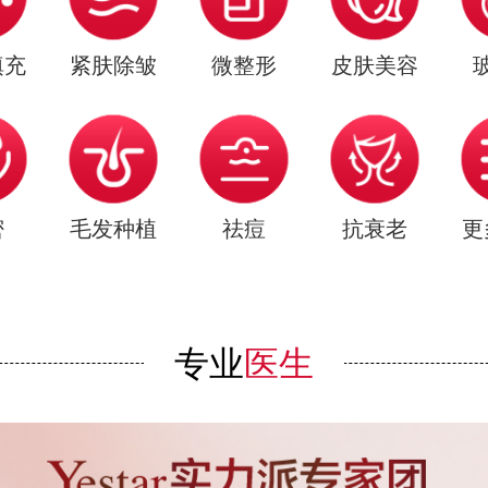
填充
紧肤除皱
微整形
皮肤美容
密
毛发种植
祛痘
抗衰老
更
专业
医生