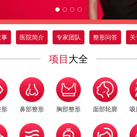
故事
医院简介
专家团队
整形问答
关
项目
大全
整形
鼻部整形
胸部整形
面部轮廓
吸