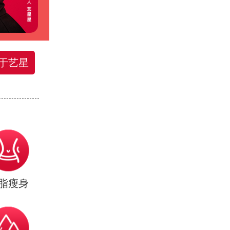
于艺星
脂瘦身