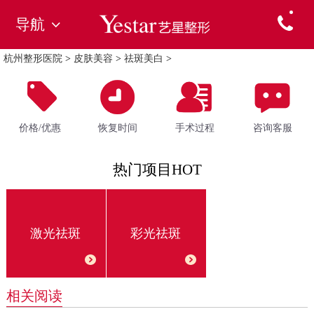
导航
杭州整形医院
>
皮肤美容
>
祛斑美白
>
价格/优惠
恢复时间
手术过程
咨询客服
热门项目HOT
激光祛斑
彩光祛斑
相关阅读