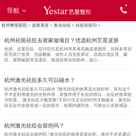
导航
杭州整形医院
>
皮肤美容
>
复合祛痘
>
祛痘祛痘印
>
杭州祛斑祛痘去谁家做项目？优选杭州艺星皮肤
色斑、反复痘痘、痘印痘坑是杭州求美者高频皮肤困扰，但很多美容
院无医疗资质、仪器翻新、操作人员无医师证，容易出现反黑、爆
痘、屏障破损等后遗症。挑选祛斑祛痘机构，核心....
杭州激光祛痘多久可以碰水？
杭州激光祛痘多久可以碰水 ?激光祛痘的效果是比较好的，首先这个
手术是利用激光的光热作用，直接作用于长痘的部位，祛痘的效果较
为明显。 激光祛痘大概需要7天到10天左右的时间才能碰水，激光祛
痘后会对皮肤造成一定的损失，短期内碰到水，可能会让皮肤感染....
杭州激光祛痘会留疤吗？
杭州激光祛痘会留疤吗 ?激光祛痘的效果是挺好的，激光手术是通过