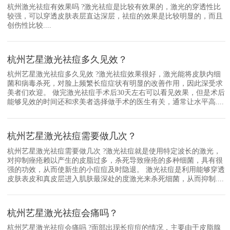
杭州激光祛痘有效果吗 ?激光祛痘是比较有效果的，激光的穿透性比
较强，可以穿透皮肤表层直达深层，祛痘的效果是比较明显的，而且
创伤性比较....
杭州艺星激光祛痘多久见效？
杭州艺星激光祛痘多久见效 ?激光祛痘效果很好，激光能将皮肤内细
菌和病毒杀死，对脸上频繁长痘症状有明显的改善作用，因此深受求
美者们欢迎。 做完激光祛痘手术后30天左右可以看见效果，但是术后
能够见效的时间还和求美者选择做手术的医生有关，通常让水平高....
杭州艺星激光祛痘需要做几次？
杭州艺星激光祛痘需要做几次 ?激光祛痘就是使用特定波长的激光，
对抑制痤疮赖以产生的皮脂过多，杀死导致痤疮的多种细菌，具有很
强的功效，从而使新生的小痘痘及时隐退。 激光祛痘是利用能够穿透
皮肤表皮和真皮层进入肌肤最深处的度激光来杀死细菌，从而抑制....
杭州艺星激光祛痘会痛吗？
杭州艺星激光祛痘会痛吗 ?面部出现长痘痘的情况，主要由于皮脂腺