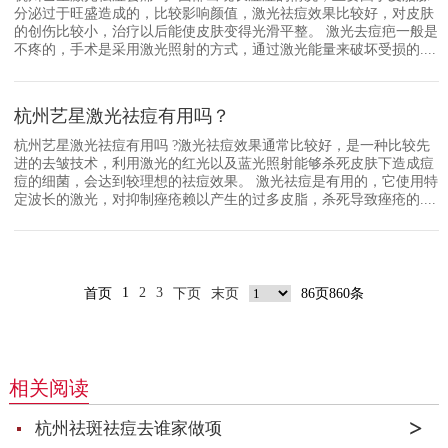
分泌过于旺盛造成的，比较影响颜值，激光祛痘效果比较好，对皮肤
的创伤比较小，治疗以后能使皮肤变得光滑平整。 激光去痘疤一般是
不疼的，手术是采用激光照射的方式，通过激光能量来破坏受损的....
杭州艺星激光祛痘有用吗？
杭州艺星激光祛痘有用吗 ?激光祛痘效果通常比较好，是一种比较先
进的去皱技术，利用激光的红光以及蓝光照射能够杀死皮肤下造成痘
痘的细菌，会达到较理想的祛痘效果。 激光祛痘是有用的，它使用特
定波长的激光，对抑制痤疮赖以产生的过多皮脂，杀死导致痤疮的....
1
2
3
首页
下页
末页
86页860条
相关阅读
杭州祛斑祛痘去谁家做项