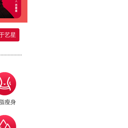
于艺星
脂瘦身