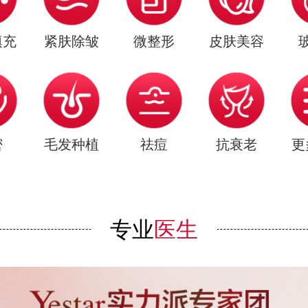
填充
紧肤除皱
微整形
皮肤美容
密
毛发种植
祛痘
抗衰老
更
专业
医生