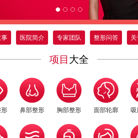
故事
医院简介
专家团队
整形问答
关
项目
大全
整形
鼻部整形
胸部整形
面部轮廓
吸