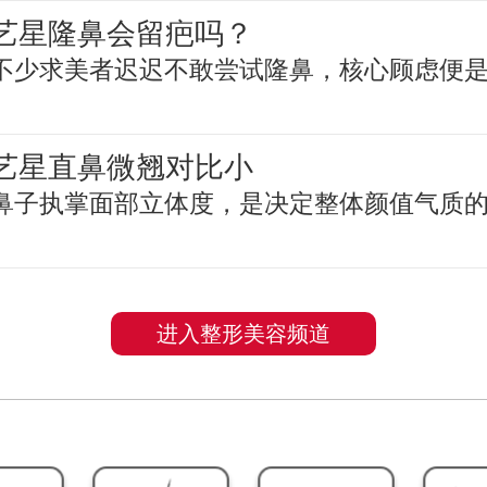
艺星隆鼻会留疤吗？
不少求美者迟迟不敢尝试隆鼻，核心顾虑便
艺星直鼻微翘对比小
鼻子执掌面部立体度，是决定整体颜值气质
进入整形美容频道