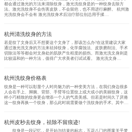
都会通过激光的方法来清除纹身，激光洗纹身是的一种纹身去除方
法。激光洗纹身不会伤害皮肤，不会留疤，也不用进行麻醉。 杭州激
光洗纹身会不会有 激光洗纹身术后治疗部位别总用手揉....
杭州清洗纹身的方法
若是纹了文身后又不想要这个文身了，那该怎么办?在这里建议大家
通过激光洗文身的方法来祛掉纹身，化学腐蚀法、皮肤磨削法、手术
切除法等等都会对文身处的肌肤产生程度的损伤。而激光洗文身则是
比较温和的一种方法，值得广大求美者们试试看。 激光洗文身....
杭州洗纹身价格表
纹身是一种可以彰显个人时尚魅力的一种变美方法，在我们身边很多
人会在手上、脚腕、背部、手臂等位置纹上或大或小的美丽纹身，这
样小巧精致的纹身更会增添一个人的气质美感。但若是时间久了厌倦
这一纹身再换一个纹身，那么此时就需要做个洗纹身的手术。其中....
杭州皮秒去纹身，祛除不留痕迹!
纹身是一段记忆，是开始与结束的标志，五花八门的图案关乎梦