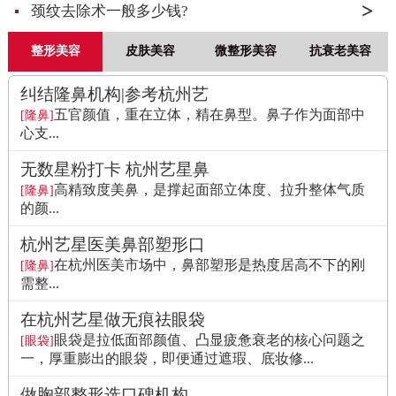
颈纹去除术一般多少钱?
整形美容
皮肤美容
微整形美容
抗衰老美容
纠结隆鼻机构|参考杭州艺
五官颜值，重在立体，精在鼻型。鼻子作为面部中
[隆鼻]
心支...
无数星粉打卡 杭州艺星鼻
高精致度美鼻，是撑起面部立体度、拉升整体气质
[隆鼻]
的颜...
杭州艺星医美鼻部塑形口
在杭州医美市场中，鼻部塑形是热度居高不下的刚
[隆鼻]
需整...
在杭州艺星做无痕祛眼袋
眼袋是拉低面部颜值、凸显疲惫衰老的核心问题之
[眼袋]
一，厚重膨出的眼袋，即便通过遮瑕、底妆修...
做胸部整形选口碑机构，