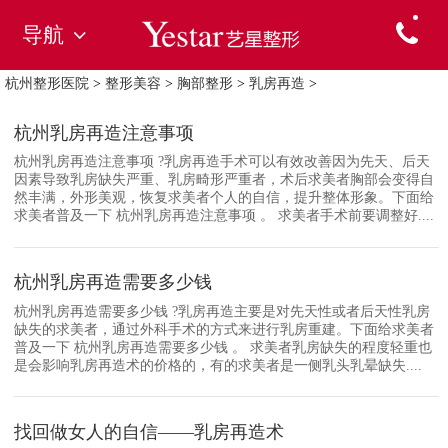
导航
杭州整形医院
>
整形美容
>
胸部整形
>
乳房再造
>
杭州乳房再造注意事项
杭州乳房再造注意事项 ?乳房再造手术可以有效改善因为先天、后天
因素导致乳房缺失严重、乳房畸形严重者，术后求美者胸部会变得自
然丰满，外形美观，恢复求美者个人的自信，提升整体形象。下面给
求美者普及一下 杭州乳房再造注意事项 。 求美者手术前要调整好....
杭州乳房再造需要多少钱
杭州乳房再造需要多少钱 ?乳房再造主要是对先天性或者后天性乳房
缺失的求美者，通过外科手术的方式来进行乳房重建。下面给求美者
普及一下 杭州乳房再造需要多少钱 。 求美者乳房缺失的程度轻重也
是会影响乳房再造术的价格的，有的求美者是一侧乳头乳晕缺失....
找回做女人的自信——乳房再造术