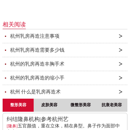
相关阅读
杭州乳房再造注意事项
杭州乳房再造需要多少钱
杭州的乳房再造丰胸手术
杭州的乳房再造的缩小手
杭州 什么是乳房再造术
整形美容
皮肤美容
微整形美容
抗衰老美容
纠结隆鼻机构|参考杭州艺
五官颜值，重在立体，精在鼻型。鼻子作为面部中
[隆鼻]