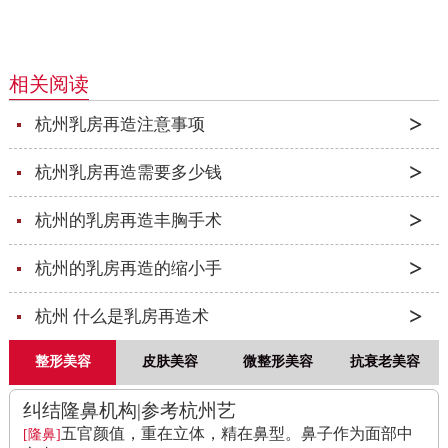
相关阅读
杭州乳房再造注意事项
杭州乳房再造需要多少钱
杭州的乳房再造丰胸手术
杭州的乳房再造的缩小手
杭州 什么是乳房再造术
整形美容
皮肤美容
微整形美容
抗衰老美容
纠结隆鼻机构|参考杭州艺
五官颜值，重在立体，精在鼻型。鼻子作为面部中
[隆鼻]