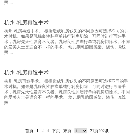
照....
杭州 乳房再造手术
杭州 乳房再造手术。 根据造成乳房缺失的不同原因可选择不同的手
术时机。如果是乳腺良性肿瘤单纯行乳房切除，可同时进行再造手
术，乳房先天性发育不良者。乳房良性肿瘤行单纯乳房切除术。不同
的爱美人士是适合不一样的手术。 幼儿期乳腺因感染、烧伤、X线
照....
杭州 乳房再造手术
杭州 乳房再造手术。 根据造成乳房缺失的不同原因可选择不同的手
术时机。如果是乳腺良性肿瘤单纯行乳房切除，可同时进行再造手
术，乳房先天性发育不良者。乳房良性肿瘤行单纯乳房切除术。不同
的爱美人士是适合不一样的手术。 幼儿期乳腺因感染、烧伤、X线
照....
1
2
3
首页
下页
末页
21页202条