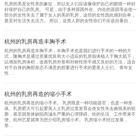
乳房的美是女性美的象征，所以女人们应该像保护自己的眼睛一样好
好保护自己的乳房。 可是，由于多种原因外在、内在的原因等会使一
部分的女性失去了属于女人的美的乳房，这些的女性因此感到自卑，
甚至对生活失去活力。 所以，这类人群的女性你们不应该自暴自....
杭州的乳房再造丰胸手术
杭州的乳房再造丰胸手术，丰胸手术也是我们进行手术的一种的方
式，隆胸术是通过质量优良和大小适应的乳房假体植入于胸大肌下，
以增加乳房体积，改善乳房外形和对称性而手感又良好的方法，适合
对于自身的胸部形态不满意的想要进行手术的爱美人士们。 青年女
性....
杭州的乳房再造的缩小手术
杭州的乳房再造的缩小手术。 乳房既是一种功能器官，也是一种形
体。乳房肥大可引起爱美人士乳房过度发育会使女性失去曲线美的轮
廓，甚至因形体缺陷而滋生严重的心理障碍。给的生活、工作带来不
便。杭州艺星就将为您介绍乳房缩小术。 乳房缩小术经过发展，
形....