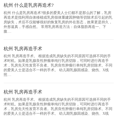
杭州 什么是乳房再造术?
杭州 什么是乳房再造术?很多的爱美人士们都不是那么的了解，乳房
再造术是指利用自体移植或乳房假体重建因肿物等切除术后引起的乳
房缺失，术后不仅能够很好的恢复乳房的外在形态，效果更是持久，
外形逼真，手感自然。 常用乳房再造方法：自体脂肪再造一、下
腹....
杭州 乳房再造手术
杭州 乳房再造手术。 根据造成乳房缺失的不同原因可选择不同的手
术时机。如果是乳腺良性肿瘤单纯行乳房切除，可同时进行再造手
术，乳房先天性发育不良者。乳房良性肿瘤行单纯乳房切除术。不同
的爱美人士是适合不一样的手术。 幼儿期乳腺因感染、烧伤、X线
照....
杭州 乳房再造手术
杭州 乳房再造手术。 根据造成乳房缺失的不同原因可选择不同的手
术时机。如果是乳腺良性肿瘤单纯行乳房切除，可同时进行再造手
术，乳房先天性发育不良者。乳房良性肿瘤行单纯乳房切除术。不同
的爱美人士是适合不一样的手术。 幼儿期乳腺因感染、烧伤、X线