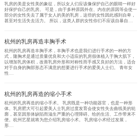
乳房的美是女性美的象征，所以女人们应该像保护自己的眼睛一样好
好保护自己的乳房。 可是，由于多种原因外在、内在的原因等会使一
部分的女性失去了属于女人的美的乳房，这些的女性因此感到自卑，
甚至对生活失去活力。 所以，这类人群的女性你们不应该自暴自....
杭州的乳房再造丰胸手术
杭州的乳房再造丰胸手术，丰胸手术也是我们进行手术的一种的方
式，隆胸术是通过质量优良和大小适应的乳房假体植入于胸大肌下，
以增加乳房体积，改善乳房外形和对称性而手感又良好的方法，适合
对于自身的胸部形态不满意的想要进行手术的爱美人士们。 青年女
性....
杭州的乳房再造的缩小手术
杭州的乳房再造的缩小手术。 乳房既是一种功能器官，也是一种形
体。乳房肥大可引起爱美人士乳房过度发育会使女性失去曲线美的轮
廓，甚至因形体缺陷而滋生严重的心理障碍。给的生活、工作带来不
便。杭州艺星就将为您介绍乳房缩小术。 乳房缩小术经过发展，
形....