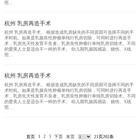
照....
杭州 乳房再造手术
杭州 乳房再造手术。 根据造成乳房缺失的不同原因可选择不同的手
术时机。如果是乳腺良性肿瘤单纯行乳房切除，可同时进行再造手
术，乳房先天性发育不良者。乳房良性肿瘤行单纯乳房切除术。不同
的爱美人士是适合不一样的手术。 幼儿期乳腺因感染、烧伤、X线
照....
杭州 乳房再造手术
杭州 乳房再造手术。 根据造成乳房缺失的不同原因可选择不同的手
术时机。如果是乳腺良性肿瘤单纯行乳房切除，可同时进行再造手
术，乳房先天性发育不良者。乳房良性肿瘤行单纯乳房切除术。不同
的爱美人士是适合不一样的手术。 幼儿期乳腺因感染、烧伤、X线
照....
1
2
3
首页
下页
末页
21页202条