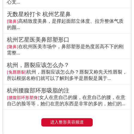
心支...
无数星粉打卡 杭州艺星鼻
高精致度美鼻，是撑起面部立体度、拉升整体气质
[隆鼻]
的颜...
杭州艺星医美鼻部塑形口
在杭州医美市场中，鼻部塑形是热度居高不下的刚
[隆鼻]
需整...
杭州，唇裂应该怎么办？
杭州，唇裂应该怎么办？唇裂又称先天性唇裂，
[兔唇唇裂]
所以根据名称们就可以了解到多半是唇裂是属于...
杭州腰腹部环形吸脂的注
女人在意自己的腿，在意自己的腰，在意
[腰腹部环形塑身]
自己的脸等等，她们在意的东西是非常的多的，她们的...
进入整形美容频道