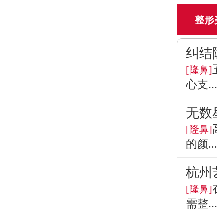
整形
纠结
[隆鼻]
心支...
无数
[隆鼻]
的颜...
杭州
[隆鼻]
需整...