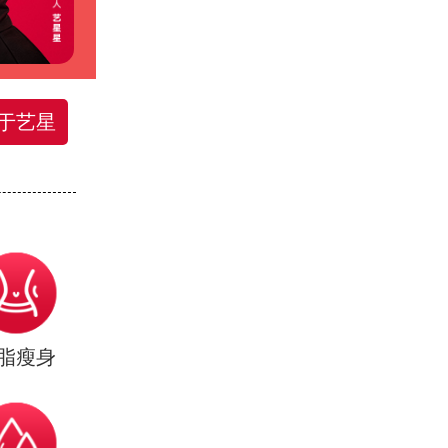
于艺星
脂瘦身