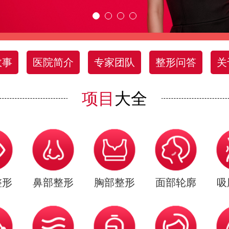
故事
医院简介
专家团队
整形问答
关
项目
大全
整形
鼻部整形
胸部整形
面部轮廓
吸