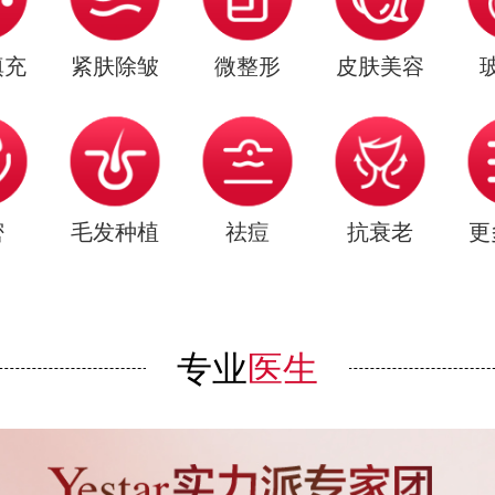
填充
紧肤除皱
微整形
皮肤美容
密
毛发种植
祛痘
抗衰老
更
专业
医生