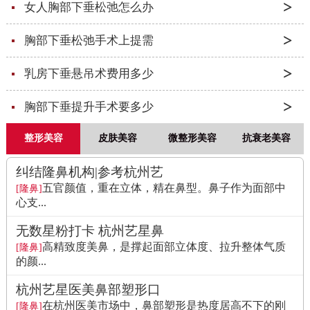
女人胸部下垂松弛怎么办
胸部下垂松弛手术上提需
乳房下垂悬吊术费用多少
胸部下垂提升手术要多少
整形美容
皮肤美容
微整形美容
抗衰老美容
纠结隆鼻机构|参考杭州艺
五官颜值，重在立体，精在鼻型。鼻子作为面部中
[隆鼻]
心支...
无数星粉打卡 杭州艺星鼻
高精致度美鼻，是撑起面部立体度、拉升整体气质
[隆鼻]
的颜...
杭州艺星医美鼻部塑形口
在杭州医美市场中，鼻部塑形是热度居高不下的刚
[隆鼻]