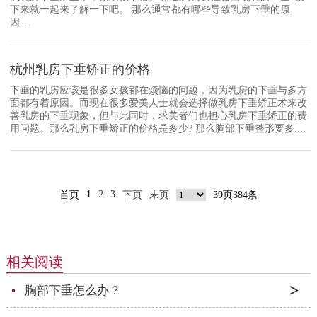
下来就一起来了解一下吧。 那么通常都有哪些导致乳房下垂的原
因....
杭州乳房下垂矫正的价格
下垂的乳房应该是很多女孩都在烦恼的问题，因为乳房的下垂与多方
面都有着原因。而现在很多爱美人士就会选择做乳房下垂矫正术来改
善乳房的下垂现象，但与此同时，求美者们也担心乳房下垂矫正的费
用问题。那么乳房下垂矫正的价格是多少? 那么胸部下垂整形要多....
1
2
3
首页
下页
末页
39页384条
相关阅读
胸部下垂怎么办？