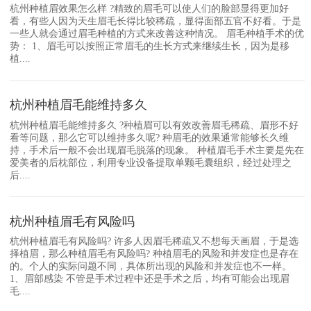
杭州种植眉效果怎么样 ?精致的眉毛可以使人们的脸部显得更加好
看，有些人因为天生眉毛长得比较稀疏，显得面部五官不好看。于是
一些人就会通过眉毛种植的方式来改善这种情况。 眉毛种植手术的优
势： 1、眉毛可以按照正常眉毛的生长方式来继续生长，因为是移
植....
杭州种植眉毛能维持多久
杭州种植眉毛能维持多久 ?种植眉可以有效改善眉毛稀疏、眉形不好
看等问题，那么它可以维持多久呢? 种眉毛的效果通常能够长久维
持，手术后一般不会出现眉毛脱落的现象。 种植眉毛手术主要是先在
爱美者的后枕部位，利用专业设备提取单颗毛囊组织，经过处理之
后....
杭州种植眉毛有风险吗
杭州种植眉毛有风险吗? 许多人因眉毛稀疏又不想每天画眉，于是选
择植眉，那么种植眉毛有风险吗? 种植眉毛的风险和并发症也是存在
的。个人的实际问题不同，具体所出现的风险和并发症也不一样。
1、眉部感染 不管是手术过程中还是手术之后，均有可能会出现眉
毛....