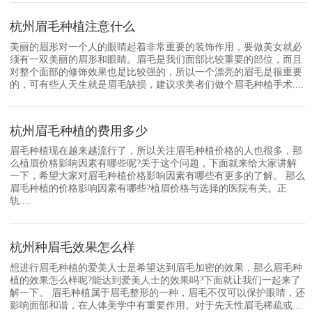
杭州眉毛种植注意什么
美丽的眉形对一个人的眼睛起着非常重要的装饰作用，要做美女就必
须有一双美丽的眉形和眼睛。眉毛是我们面部比较重要的部位，而且
对整个面部的修饰效果也是比较强的，所以一个漂亮的眉毛是很重要
的，可有些人天生就是眉毛缺损，建议求美者们做个眉毛种植手术....
杭州眉毛种植的费用多少
眉毛种植现在越来越流行了，所以关注眉毛种植价格的人也很多，那
么植眉价格影响因素有哪些呢?关于这个问题，下面就来给大家讲解
一下，希望大家对眉毛种植价格影响因素有哪些有更多的了解。 那么
眉毛种植的价格影响因素有哪些?植眉价格与选择的医院有关。正
轨....
杭州种眉毛效果怎么样
想进行眉毛种植的爱美人士是希望达到眉毛加密的效果，那么眉毛种
植的效果怎么样呢?能达到爱美人士的效果吗?下面就让我们一起来了
解一下。 眉毛种植属于眉毛整形的一种，眉毛不仅可以保护眼睛，还
影响面部和谐，在人体美学中有重要作用。对于先天性眉毛稀疏或....