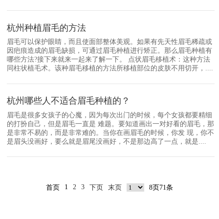
杭州种植眉毛的方法
眉毛可以保护眼睛，而且使面部整体美观。如果有先天性眉毛稀疏或
因疤痕造成的眉毛缺损，可通过眉毛种植进行矫正。那么眉毛种植有
哪些方法?接下来就来一起来了解一下。 点状眉毛移植术：这种方法
同柱状植毛术。该种眉毛移植的方法所移植部位的皮肤不用切开，....
杭州哪些人不适合眉毛种植的？
眉毛是很多女孩子的心魔，因为每次出门的时候，每个女孩都要精细
的打扮自己，但是眉毛一直是 难题。要知道画出一对好看的眉毛，那
是非常不易的，而是非常难的。当你在画眉毛的时候，你发 现，你不
是眉头没画好，要么就是眉尾没画好，不是那边高了一点，就是....
1
2
3
首页
下页
末页
8页71条