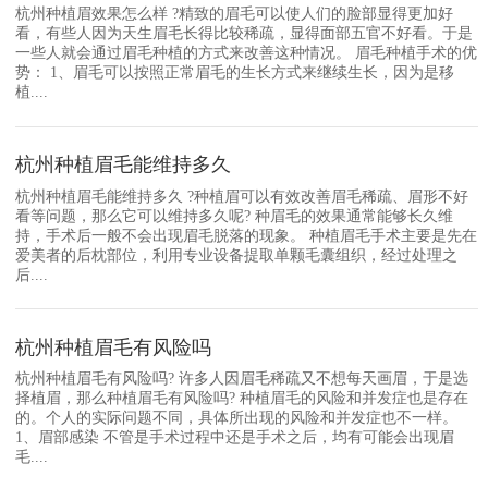
杭州种植眉效果怎么样 ?精致的眉毛可以使人们的脸部显得更加好
看，有些人因为天生眉毛长得比较稀疏，显得面部五官不好看。于是
一些人就会通过眉毛种植的方式来改善这种情况。 眉毛种植手术的优
势： 1、眉毛可以按照正常眉毛的生长方式来继续生长，因为是移
植....
杭州种植眉毛能维持多久
杭州种植眉毛能维持多久 ?种植眉可以有效改善眉毛稀疏、眉形不好
看等问题，那么它可以维持多久呢? 种眉毛的效果通常能够长久维
持，手术后一般不会出现眉毛脱落的现象。 种植眉毛手术主要是先在
爱美者的后枕部位，利用专业设备提取单颗毛囊组织，经过处理之
后....
杭州种植眉毛有风险吗
杭州种植眉毛有风险吗? 许多人因眉毛稀疏又不想每天画眉，于是选
择植眉，那么种植眉毛有风险吗? 种植眉毛的风险和并发症也是存在
的。个人的实际问题不同，具体所出现的风险和并发症也不一样。
1、眉部感染 不管是手术过程中还是手术之后，均有可能会出现眉
毛....