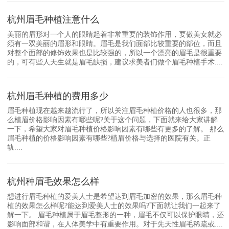
杭州眉毛种植注意什么
美丽的眉形对一个人的眼睛起着非常重要的装饰作用，要做美女就必
须有一双美丽的眉形和眼睛。眉毛是我们面部比较重要的部位，而且
对整个面部的修饰效果也是比较强的，所以一个漂亮的眉毛是很重要
的，可有些人天生就是眉毛缺损，建议求美者们做个眉毛种植手术....
杭州眉毛种植的费用多少
眉毛种植现在越来越流行了，所以关注眉毛种植价格的人也很多，那
么植眉价格影响因素有哪些呢?关于这个问题，下面就来给大家讲解
一下，希望大家对眉毛种植价格影响因素有哪些有更多的了解。 那么
眉毛种植的价格影响因素有哪些?植眉价格与选择的医院有关。正
轨....
杭州种眉毛效果怎么样
想进行眉毛种植的爱美人士是希望达到眉毛加密的效果，那么眉毛种
植的效果怎么样呢?能达到爱美人士的效果吗?下面就让我们一起来了
解一下。 眉毛种植属于眉毛整形的一种，眉毛不仅可以保护眼睛，还
影响面部和谐，在人体美学中有重要作用。对于先天性眉毛稀疏或....