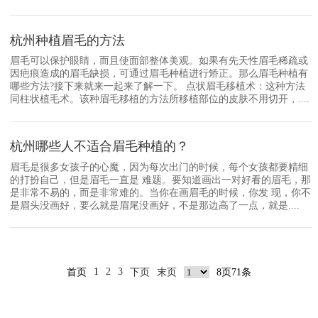
杭州种植眉毛的方法
眉毛可以保护眼睛，而且使面部整体美观。如果有先天性眉毛稀疏或
因疤痕造成的眉毛缺损，可通过眉毛种植进行矫正。那么眉毛种植有
哪些方法?接下来就来一起来了解一下。 点状眉毛移植术：这种方法
同柱状植毛术。该种眉毛移植的方法所移植部位的皮肤不用切开，....
杭州哪些人不适合眉毛种植的？
眉毛是很多女孩子的心魔，因为每次出门的时候，每个女孩都要精细
的打扮自己，但是眉毛一直是 难题。要知道画出一对好看的眉毛，那
是非常不易的，而是非常难的。当你在画眉毛的时候，你发 现，你不
是眉头没画好，要么就是眉尾没画好，不是那边高了一点，就是....
1
2
3
首页
下页
末页
8页71条