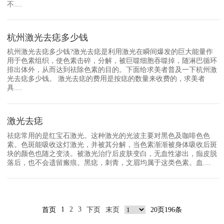
不....
杭州激光去痣多少钱
杭州激光去痣多少钱?激光去痣是利用激光在瞬间爆发的巨大能量作
用于色素组织，使色素击碎，分解，被巨噬细胞吞噬掉，随淋巴循环
排出体外，从而达到祛除色素的目的。下面给求美者普及一下杭州激
光去痣多少钱。 激光去痣的费用是按痣的数量来收费的，求美者
具....
激光去痣
祛痣常用的是红宝石激光。这种激光的光波主要对黑色及咖啡色色
素。色斑能吸收这灯激光，并被其分解，当色素渐渐被身体吸收后斑
块的颜色也随之变淡。被激光治疗后皮肤变白，无血性渗出，痂皮脱
落后，也不会遗留瘢痕。黑痣，刺青，文眉均属于这类色素。血....
1
2
3
首页
下页
末页
20页196条