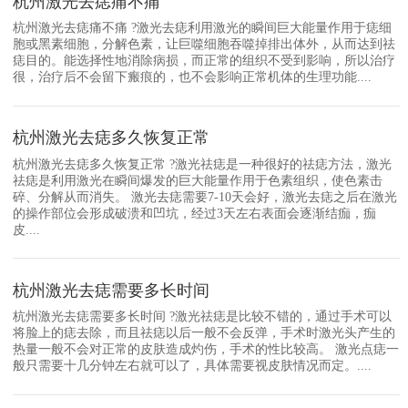
杭州激光去痣痛不痛
杭州激光去痣痛不痛 ?激光去痣利用激光的瞬间巨大能量作用于痣细
胞或黑素细胞，分解色素，让巨噬细胞吞噬掉排出体外，从而达到祛
痣目的。能选择性地消除病损，而正常的组织不受到影响，所以治疗
很，治疗后不会留下瘢痕的，也不会影响正常机体的生理功能....
杭州激光去痣多久恢复正常
杭州激光去痣多久恢复正常 ?激光祛痣是一种很好的祛痣方法，激光
祛痣是利用激光在瞬间爆发的巨大能量作用于色素组织，使色素击
碎、分解从而消失。 激光去痣需要7-10天会好，激光去痣之后在激光
的操作部位会形成破溃和凹坑，经过3天左右表面会逐渐结痂，痂
皮....
杭州激光去痣需要多长时间
杭州激光去痣需要多长时间 ?激光祛痣是比较不错的，通过手术可以
将脸上的痣去除，而且祛痣以后一般不会反弹，手术时激光头产生的
热量一般不会对正常的皮肤造成灼伤，手术的性比较高。 激光点痣一
般只需要十几分钟左右就可以了，具体需要视皮肤情况而定。....