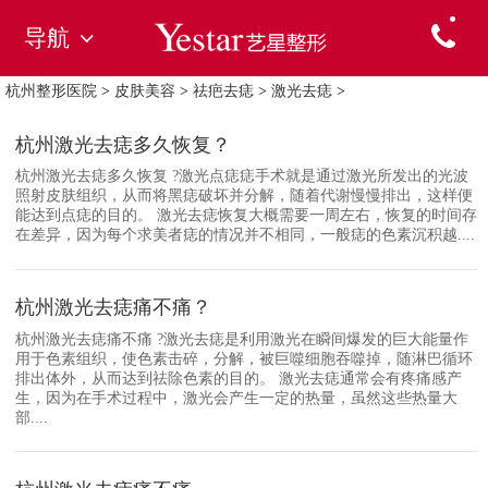
导航
杭州整形医院
>
皮肤美容
>
祛疤去痣
>
激光去痣
>
杭州激光去痣多久恢复？
杭州激光去痣多久恢复 ?激光点痣痣手术就是通过激光所发出的光波
照射皮肤组织，从而将黑痣破坏并分解，随着代谢慢慢排出，这样便
能达到点痣的目的。 激光去痣恢复大概需要一周左右，恢复的时间存
在差异，因为每个求美者痣的情况并不相同，一般痣的色素沉积越....
杭州激光去痣痛不痛？
杭州激光去痣痛不痛 ?激光去痣是利用激光在瞬间爆发的巨大能量作
用于色素组织，使色素击碎，分解，被巨噬细胞吞噬掉，随淋巴循环
排出体外，从而达到祛除色素的目的。 激光去痣通常会有疼痛感产
生，因为在手术过程中，激光会产生一定的热量，虽然这些热量大
部....