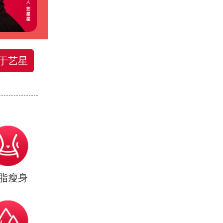
于艺星
脂瘦身