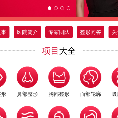
故事
医院简介
专家团队
整形问答
关
项目
大全
整形
鼻部整形
胸部整形
面部轮廓
吸