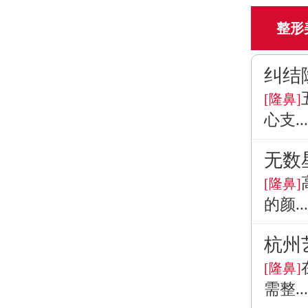
整形
纠结
[隆鼻]
心支...
无数
[隆鼻]
的颜...
杭州
[隆鼻]
需整...