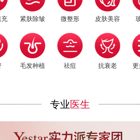
填充
紧肤除皱
微整形
皮肤美容
密
毛发种植
祛痘
抗衰老
更
专业
医生