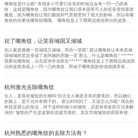
嘴角纹是什么呢? 有很多小可爱们在笑的时候总会有一凹一凸的条
纹，这就是嘴角纹，因为嘴角纹让我们原本甜美可人的笑容变得显老
尴尬，因为嘴角纹让我们颜值和气质都受到了很大的影响，所以有嘴
角纹的你要祛嘴角纹哦哦。 嘴角纹是上下唇两边相连部分的皮肤....
祛了嘴角纹，让笑容倾国又倾城
别人家是微微一笑倾国又倾城，而你一笑呢? 莫让嘴角纹让本来是倾
国倾城的笑容变成了老阿姨的邪魅一笑 那么，什么是嘴角纹? ******
我要祛嘴角纹，点击咨询专业医生****** 嘴角纹是上下唇两边相连部
分的皮肤表面上一凹一凸的条纹，即由于嘴角肌肤收缩或揉弄形....
杭州激光去除嘴角纹
女人，是喜欢皱纹的生物吗?自古女人都是非常的爱美的，所以她们
的脸上，是不允许有褶子的。 那么时间到了，又该怎么办呢? 现在的
科技是那么的发达，对于这样的细小的皱纹，还是有很多的方法来解
决的! 皱纹的产生是皮肤的流逝导致的，其实导致皱纹的原因有很....
杭州熟悉的嘴角纹的去除方法有？