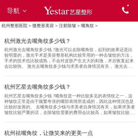
导航
杭州整形医院
>
微整形美容
>
注射除皱
>
嘴角纹
>
杭州激光去嘴角纹多少钱？
杭州激光去嘴角纹多少钱 ?激光可以去除嘴角纹，起到的效果还是比
较明显的，激光手术是美容整形机构比较常用的一种去皱纹的方法，
手术的技术也比较成熟，不会对皮肤产生太大的刺激，术后恢复起来
会比较快。 激光去嘴角纹多少钱与求美者自身情况有关， 激光去....
杭州艺星去嘴角纹多少钱？
杭州艺星去嘴角纹多少钱 ?嘴角纹是一种比较多见的表情纹之一，这
种皱纹正常是由于频繁夸张的嘴部表情所造成的，因此这种情况也是
比较好改善的。 去嘴角纹多少钱与求美者自身情况有关，如果求美者
皱纹比较严重的话，去除皱纹需要的费用会比较高，如果皱纹比较....
杭州祛嘴角纹，让微笑来的更美一点