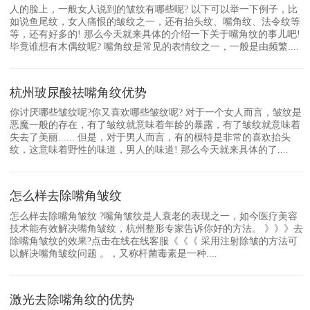
人的脸上，一般女人说到的皱纹有哪些呢? 以下可以举一下例子，比
如说鱼尾纹，女人痛恨的皱纹之一，还有抬头纹、嘴角纹、法令纹等
等，还有好多的! 那么今天就来具体的介绍一下关于嘴角纹的事儿吧!
毕竟谁想有木偶纹呢? 嘴角纹是常见的表情纹之一，一般是由频繁....
杭州玻尿酸祛嘴角纹优势
你讨厌哪些皱纹呢?你又喜欢哪些皱纹呢? 对于一个女人而言，皱纹是
恶魔一般的存在，有了皱纹就意味着年龄的暴露，有了皱纹就意味着
失去了美丽...... 但是，对于男人而言，有的模特是非常的喜欢抬头
纹，这意味着野性的味道，男人的味道! 那么今天就来具体的了....
怎么样去除嘴角皱纹
怎么样去除嘴角皱纹 ?嘴角皱纹是人衰老的表现之一，如今医疗美容
技术能有效解决嘴角皱纹，杭州整形专家告诉你好的方法。 》》》去
除嘴角皱纹的效果?点击在线在线客服《《《 采用注射除皱的方法可
以解决嘴角皱纹问题 。，又称杆菌毒素是一种....
激光去除嘴角纹的优势