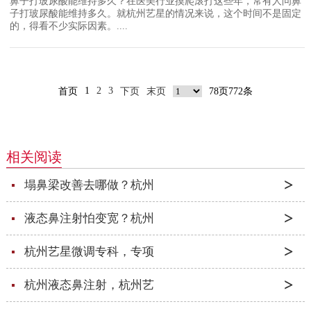
鼻子打玻尿酸能维持多久？在医美行业摸爬滚打这些年，常有人问鼻
子打玻尿酸能维持多久。就杭州艺星的情况来说，这个时间不是固定
的，得看不少实际因素。....
1
2
3
首页
下页
末页
78页772条
相关阅读
塌鼻梁改善去哪做？杭州
液态鼻注射怕变宽？杭州
杭州艺星微调专科，专项
杭州液态鼻注射，杭州艺