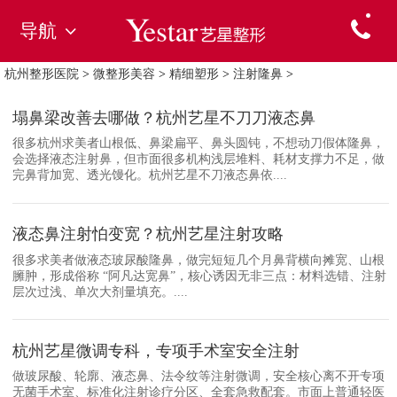
导航
杭州整形医院
>
微整形美容
>
精细塑形
>
注射隆鼻
>
塌鼻梁改善去哪做？杭州艺星不刀刀液态鼻
很多杭州求美者山根低、鼻梁扁平、鼻头圆钝，不想动刀假体隆鼻，
会选择液态注射鼻，但市面很多机构浅层堆料、耗材支撑力不足，做
完鼻背加宽、透光馒化。杭州艺星不刀液态鼻依....
液态鼻注射怕变宽？杭州艺星注射攻略
很多求美者做液态玻尿酸隆鼻，做完短短几个月鼻背横向摊宽、山根
臃肿，形成俗称 “阿凡达宽鼻”，核心诱因无非三点：材料选错、注射
层次过浅、单次大剂量填充。....
杭州艺星微调专科，专项手术室安全注射
做玻尿酸、轮廓、液态鼻、法令纹等注射微调，安全核心离不开专项
无菌手术室、标准化注射诊疗分区、全套急救配套。市面上普通轻医