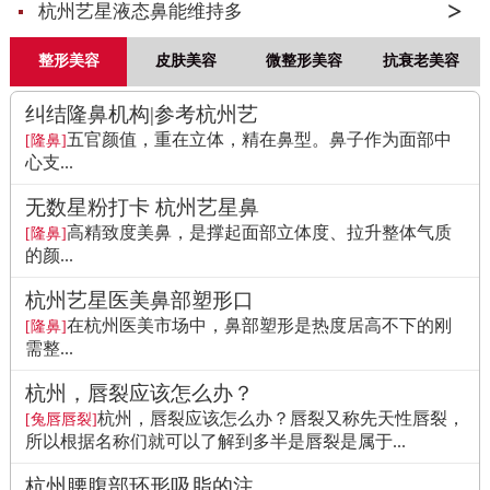
杭州艺星液态鼻能维持多
整形美容
皮肤美容
微整形美容
抗衰老美容
纠结隆鼻机构|参考杭州艺
五官颜值，重在立体，精在鼻型。鼻子作为面部中
[隆鼻]
心支...
无数星粉打卡 杭州艺星鼻
高精致度美鼻，是撑起面部立体度、拉升整体气质
[隆鼻]
的颜...
杭州艺星医美鼻部塑形口
在杭州医美市场中，鼻部塑形是热度居高不下的刚
[隆鼻]
需整...
杭州，唇裂应该怎么办？
杭州，唇裂应该怎么办？唇裂又称先天性唇裂，
[兔唇唇裂]
所以根据名称们就可以了解到多半是唇裂是属于...
杭州腰腹部环形吸脂的注