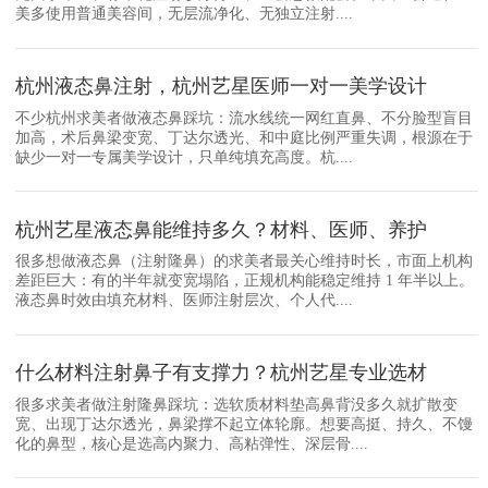
美多使用普通美容间，无层流净化、无独立注射....
杭州液态鼻注射，杭州艺星医师一对一美学设计
不少杭州求美者做液态鼻踩坑：流水线统一网红直鼻、不分脸型盲目
加高，术后鼻梁变宽、丁达尔透光、和中庭比例严重失调，根源在于
缺少一对一专属美学设计，只单纯填充高度。杭....
杭州艺星液态鼻能维持多久？材料、医师、养护
很多想做液态鼻（注射隆鼻）的求美者最关心维持时长，市面上机构
差距巨大：有的半年就变宽塌陷，正规机构能稳定维持 1 年半以上。
液态鼻时效由填充材料、医师注射层次、个人代....
什么材料注射鼻子有支撑力？杭州艺星专业选材
很多求美者做注射隆鼻踩坑：选软质材料垫高鼻背没多久就扩散变
宽、出现丁达尔透光，鼻梁撑不起立体轮廓。想要高挺、持久、不馒
化的鼻型，核心是选高内聚力、高粘弹性、深层骨....