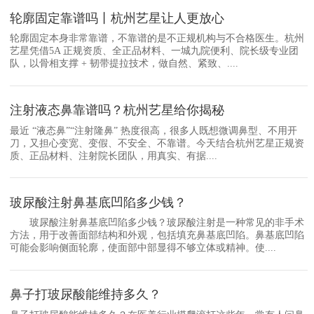
轮廓固定靠谱吗丨杭州艺星让人更放心
轮廓固定本身非常靠谱，不靠谱的是不正规机构与不合格医生。杭州
艺星凭借5A 正规资质、全正品材料、一城九院便利、院长级专业团
队，以骨相支撑 + 韧带提拉技术，做自然、紧致、....
注射液态鼻靠谱吗？杭州艺星给你揭秘
最近 “液态鼻”“注射隆鼻” 热度很高，很多人既想微调鼻型、不用开
刀，又担心变宽、变假、不安全、不靠谱。今天结合杭州艺星正规资
质、正品材料、注射院长团队，用真实、有据....
玻尿酸注射鼻基底凹陷多少钱？
玻尿酸注射鼻基底凹陷多少钱？玻尿酸注射是一种常见的非手术
方法，用于改善面部结构和外观，包括填充鼻基底凹陷。鼻基底凹陷
可能会影响侧面轮廓，使面部中部显得不够立体或精神。使....
鼻子打玻尿酸能维持多久？