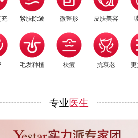
填充
紧肤除皱
微整形
皮肤美容
密
毛发种植
祛痘
抗衰老
更
专业
医生