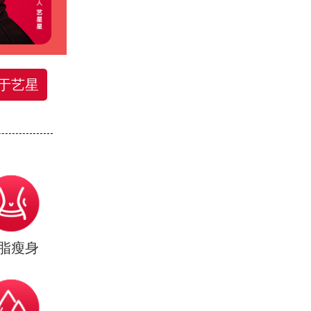
于艺星
脂瘦身