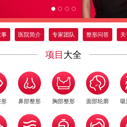
故事
医院简介
专家团队
整形问答
关
项目
大全
整形
鼻部整形
胸部整形
面部轮廓
吸