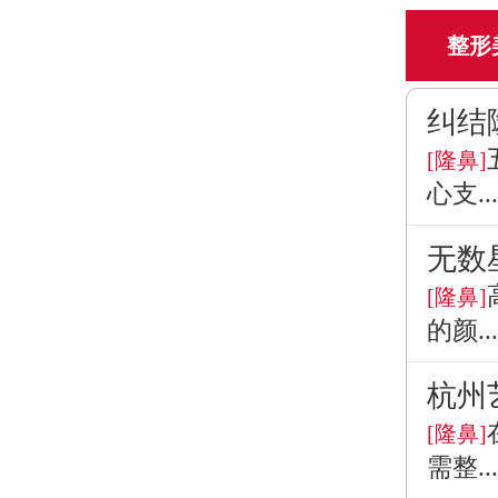
整形
纠结
[隆鼻]
心支...
无数
[隆鼻]
的颜...
杭州
[隆鼻]
需整...