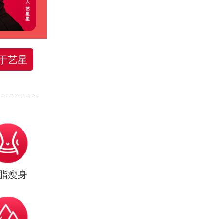
于艺星
脂瘦身