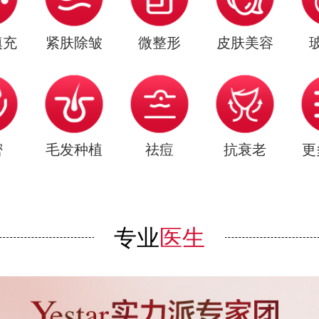
填充
紧肤除皱
微整形
皮肤美容
密
毛发种植
祛痘
抗衰老
更
专业
医生