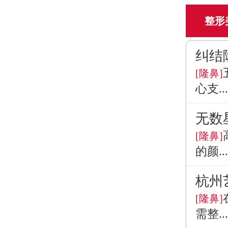
整形
纠结
[隆鼻]
心支...
无数
[隆鼻]
的颜...
杭州
[隆鼻]
需整...