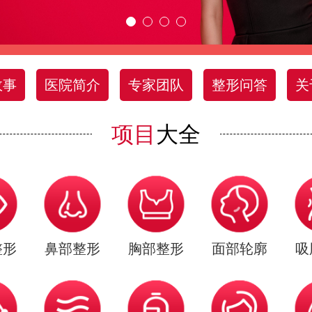
故事
医院简介
专家团队
整形问答
关
项目
大全
整形
鼻部整形
胸部整形
面部轮廓
吸