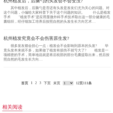
杭州植发后，后脑勺的头发会不会变没?
其中植发后，后脑勺是否还有头发是发友们尤为关心的问题。对
这个问题，小编给大家科普下关于这个问题的知识。 什么是植发
手术 "植发手术"是应用显微外科手术技术取出这一部分健康的毛
囊组织，经仔细加工培养后按照自然的头发生长方向艺术....
杭州植发究竟会不会伤害原生发?
很多发友都会担心一点：植发会不会影响到原本的头发? 毕
竟头发本来就不多，如果做了植发有损伤不就亏大了? 植发是一
项精密的手术，简单地说就是将后枕部的部分毛囊提取出来，然后按
照自然的毛发生长方向....
1
2
3
首页
下页
末页
12页111条
相关阅读