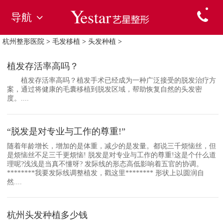
导航
杭州整形医院
>
毛发移植
>
头发种植
>
植发存活率高吗？
植发存活率高吗？植发手术已经成为一种广泛接受的脱发治疗方
案，通过将健康的毛囊移植到脱发区域，帮助恢复自然的头发密
度。....
“脱发是对专业与工作的尊重!”
随着年龄增长，增加的是体重，减少的是发量。都说三千烦恼丝，但
是烦恼丝不足三千更烦恼! 脱发是对专业与工作的尊重!这是个什么道
理呢?浅浅是当真不懂呀? 发际线的形态高低影响着五官的协调。
********我要发际线调整植发，戳这里******** 形状上以圆润自
然....
杭州头发种植多少钱