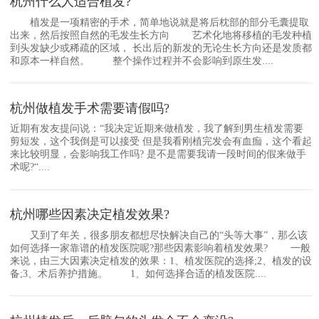
杭州什么人适合植发?
植发是一项精密的手术，简单地说就是将后枕部的部分毛囊提取
出来，然后按照自然的毛发生长方向 艺术化地将移植的毛发种植
到头发缺少或稀疏的区域， 长出后的新发的无论生长方向还是发质都
和原本一样自然。 整个操作过程并不会影响到原生发....
杭州做植发手术需要请假吗?
近期有发友提问说：“我决定近期来做植发，我了解到男生植发需要
剪短发，这个我倒是可以接受 但是我看刚植完发会有血痂，这个看起
来比较明显，会影响我工作吗? 是不是需要我请一段时间的假来做手
术呢?“....
杭州哪些因素决定植发效果?
又到了年关，很多朋友都想尽快解决自己的“头等大事”，那么该
如何选择一家靠谱的植发医院呢?那些因素影响着植发效果? 一般
来说，由三大因素决定植发的效果：1、植发医院的选择;2、植发的设
备;3、术后养护措施。 1、如何选择合适的植发医院....