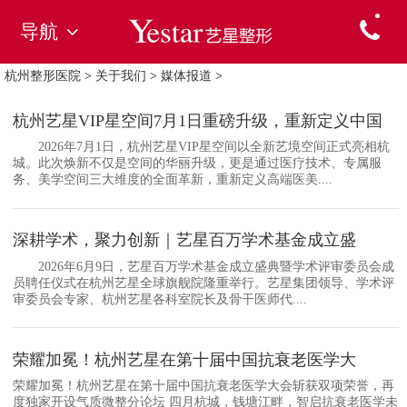
导航
杭州整形医院
>
关于我们
>
媒体报道
>
杭州艺星VIP星空间7月1日重磅升级，重新定义中国
2026年7月1日，杭州艺星VIP星空间以全新艺境空间正式亮相杭
城。此次焕新不仅是空间的华丽升级，更是通过医疗技术、专属服
务、美学空间三大维度的全面革新，重新定义高端医美....
深耕学术，聚力创新｜艺星百万学术基金成立盛
2026年6月9日，艺星百万学术基金成立盛典暨学术评审委员会成
员聘任仪式在杭州艺星全球旗舰院隆重举行。艺星集团领导、学术评
审委员会专家、杭州艺星各科室院长及骨干医师代....
荣耀加冕！杭州艺星在第十届中国抗衰老医学大
荣耀加冕！杭州艺星在第十届中国抗衰老医学大会斩获双项荣誉，再
度独家开设气质微整分论坛 四月杭城，钱塘江畔，智启抗衰老医学未