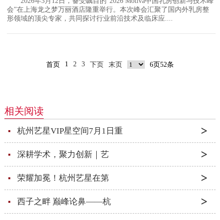
2026年3月12日，备受瞩目的“2026 Motiva中国乳房创新与技术峰
会”在上海龙之梦万丽酒店隆重举行。本次峰会汇聚了国内外乳房整
形领域的顶尖专家，共同探讨行业前沿技术及临床应....
1
2
3
首页
下页
末页
6页52条
相关阅读
杭州艺星VIP星空间7月1日重
深耕学术，聚力创新｜艺
荣耀加冕！杭州艺星在第
西子之畔 巅峰论鼻——杭