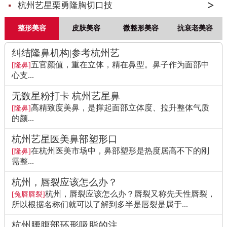
杭州艺星栗勇隆胸切口技
整形美容
皮肤美容
微整形美容
抗衰老美容
纠结隆鼻机构|参考杭州艺
五官颜值，重在立体，精在鼻型。鼻子作为面部中
[隆鼻]
心支...
无数星粉打卡 杭州艺星鼻
高精致度美鼻，是撑起面部立体度、拉升整体气质
[隆鼻]
的颜...
杭州艺星医美鼻部塑形口
在杭州医美市场中，鼻部塑形是热度居高不下的刚
[隆鼻]
需整...
杭州，唇裂应该怎么办？
杭州，唇裂应该怎么办？唇裂又称先天性唇裂，
[兔唇唇裂]
所以根据名称们就可以了解到多半是唇裂是属于...
杭州腰腹部环形吸脂的注