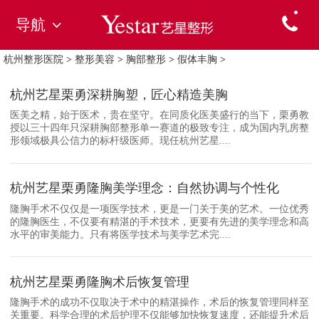
导航
杭州整形医院
>
整形美容
>
胸部整形
>
假体丰胸
>
杭州艺星栗勇深耕胸塑，匠心精造美胸
医美之精，始于医术，贵在坚守。在同质化医美盛行的当下，栗勇教
授以三十四年只深耕胸部整形单一赛道的极致专注，成为国内乳房整
形领域极具公信力的标杆级医师。现任杭州艺星....
杭州艺星栗勇隆胸美学理念：自然协调与个性化
隆胸手术不仅仅是一项医学技术，更是一门关于美的艺术。一位优秀
的隆胸医生，不仅要有精湛的手术技术，更要有先进的美学理念和高
水平的审美能力。只有将医学技术与美学艺术完....
杭州艺星栗勇隆胸术后恢复管理
隆胸手术的成功不仅取决于术中的精湛操作，术后的恢复管理同样至
关重要。科学合理的术后护理不仅能够加快恢复速度，还能提升术后