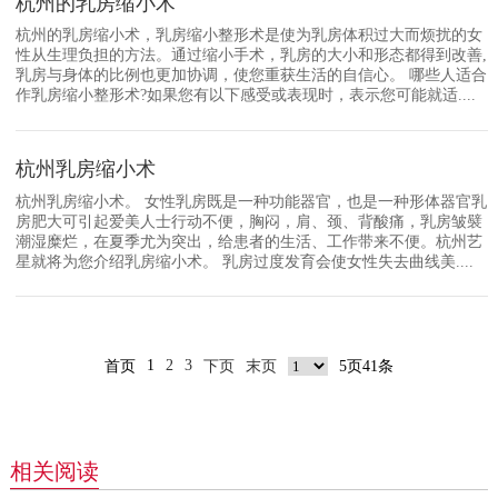
杭州的乳房缩小术
杭州的乳房缩小术，乳房缩小整形术是使为乳房体积过大而烦扰的女
性从生理负担的方法。通过缩小手术，乳房的大小和形态都得到改善,
乳房与身体的比例也更加协调，使您重获生活的自信心。 哪些人适合
作乳房缩小整形术?如果您有以下感受或表现时，表示您可能就适....
杭州乳房缩小术
杭州乳房缩小术。 女性乳房既是一种功能器官，也是一种形体器官乳
房肥大可引起爱美人士行动不便，胸闷，肩、颈、背酸痛，乳房皱襞
潮湿糜烂，在夏季尤为突出，给患者的生活、工作带来不便。杭州艺
星就将为您介绍乳房缩小术。 乳房过度发育会使女性失去曲线美....
1
2
3
首页
下页
末页
5页41条
相关阅读