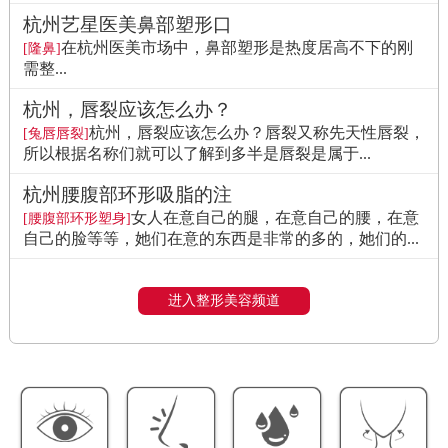
杭州艺星医美鼻部塑形口
在杭州医美市场中，鼻部塑形是热度居高不下的刚
[隆鼻]
需整...
杭州，唇裂应该怎么办？
杭州，唇裂应该怎么办？唇裂又称先天性唇裂，
[兔唇唇裂]
所以根据名称们就可以了解到多半是唇裂是属于...
杭州腰腹部环形吸脂的注
女人在意自己的腿，在意自己的腰，在意
[腰腹部环形塑身]
自己的脸等等，她们在意的东西是非常的多的，她们的...
进入整形美容频道