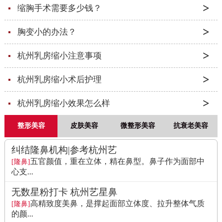
缩胸手术需要多少钱？
胸变小的办法？
杭州乳房缩小注意事项
杭州乳房缩小术后护理
杭州乳房缩小效果怎么样
整形美容
皮肤美容
微整形美容
抗衰老美容
纠结隆鼻机构|参考杭州艺
五官颜值，重在立体，精在鼻型。鼻子作为面部中
[隆鼻]
心支...
无数星粉打卡 杭州艺星鼻
高精致度美鼻，是撑起面部立体度、拉升整体气质
[隆鼻]
的颜...