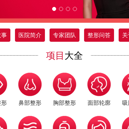
故事
医院简介
专家团队
整形问答
关
项目
大全
整形
鼻部整形
胸部整形
面部轮廓
吸