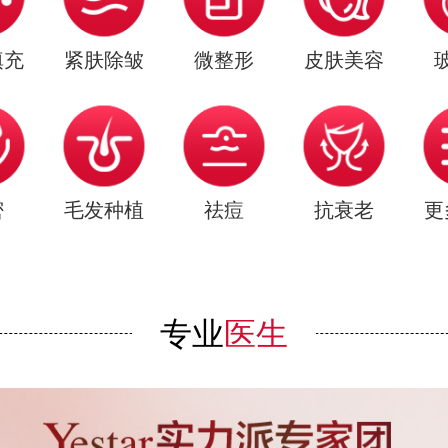
填充
紧肤除皱
微整形
皮肤美容
密
毛发种植
祛痘
抗衰老
更
专业
医生