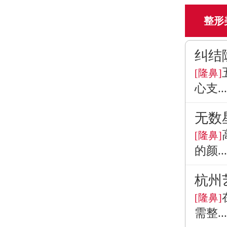
整形
纠结
[隆鼻]
心支...
无数
[隆鼻]
的颜...
杭州
[隆鼻]
需整...