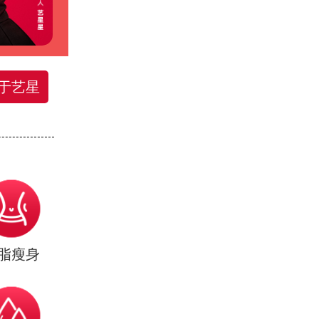
于艺星
脂瘦身