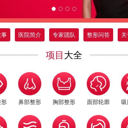
故事
医院简介
专家团队
整形问答
关
项目
大全
整形
鼻部整形
胸部整形
面部轮廓
吸