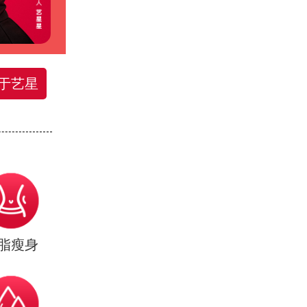
于艺星
脂瘦身