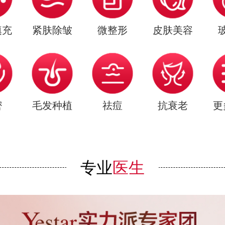
填充
紧肤除皱
微整形
皮肤美容
密
毛发种植
祛痘
抗衰老
更
专业
医生