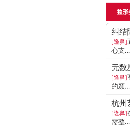
整形
纠结
[隆鼻]
心支...
无数
[隆鼻]
的颜...
杭州
[隆鼻]
需整...