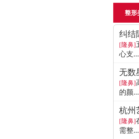
整形
纠结
[隆鼻]
心支...
无数
[隆鼻]
的颜...
杭州
[隆鼻]
需整...