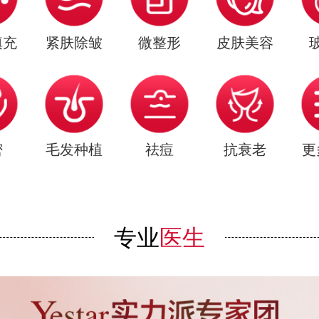
填充
紧肤除皱
微整形
皮肤美容
密
毛发种植
祛痘
抗衰老
更
专业
医生