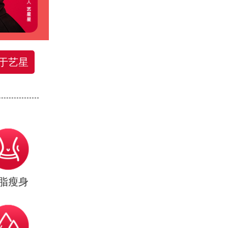
于艺星
脂瘦身