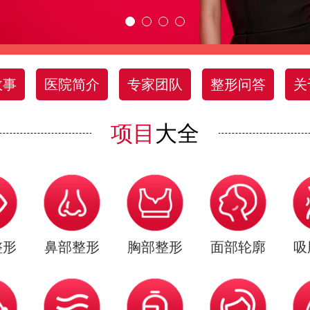
故事
医院简介
专家团队
整形问答
关
项目
大全
整形
鼻部整形
胸部整形
面部轮廓
吸